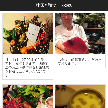
牡蠣と和食、Ikkoku
月～土は、27:00まで営業し
お魚は、函館直送にこだわっ
ております！朝まで、函館直
ております。
送のお魚や創作和食と生牡蠣
をお召し上がりいただけま
す。