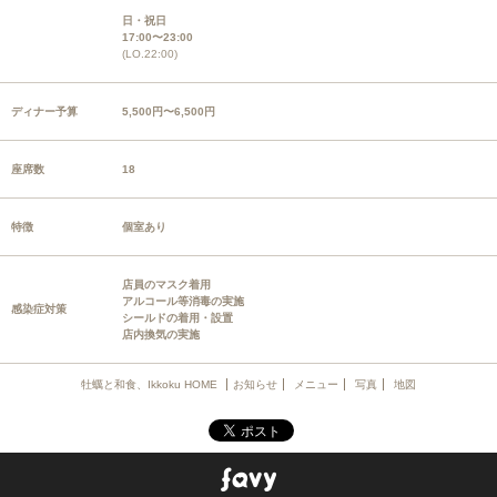
日・祝日
17:00〜23:00
(LO.22:00)
ディナー予算
5,500円〜6,500円
座席数
18
特徴
個室あり
店員のマスク着用
アルコール等消毒の実施
感染症対策
シールドの着用・設置
店内換気の実施
牡蠣と和食、Ikkoku HOME
お知らせ
メニュー
写真
地図