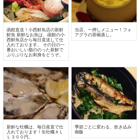
函館直送！小西鮮魚店の新鮮
当店、一押しメニュー！フォ
鮮魚 新鮮なお魚は、函館の小
アグラの茶碗蒸し。
西鮮魚店から毎日直送して仕
入れております。 その日の一
番おいしい脂ののった新鮮で
ぷりぷりなお刺身をどうぞ。
新鮮な牡蠣は、毎日産直で仕
季節ごとに変わる、炊き込み
入れております！生牡蠣ＡＬ
御飯
Ｌ３００円。