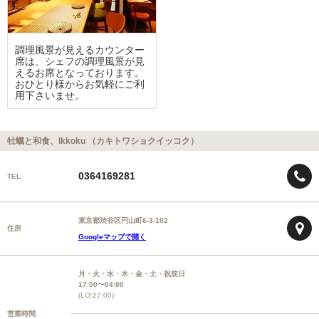
調理風景が見えるカウンター
席は、シェフの調理風景が見
えるお席となっております。
おひとり様からお気軽にご利
用下さいませ。
牡蠣と和食、Ikkoku （カキトワショクイッコク）
0364169281
TEL
東京都渋谷区円山町6-3-102
住所
Googleマップで開く
月・火・水・木・金・土・祝前日
17:00〜04:00
(LO:27:00)
営業時間