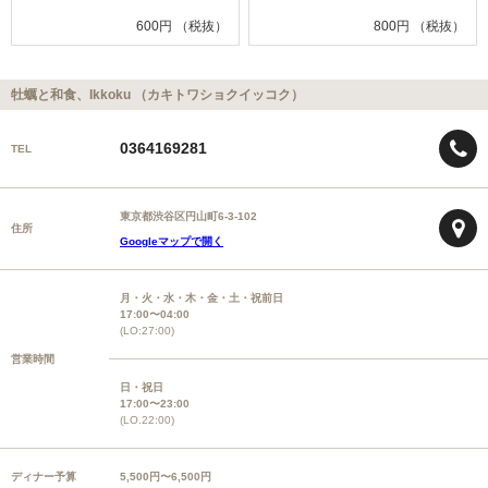
600円 （税抜）
800円 （税抜）
牡蠣と和食、Ikkoku （カキトワショクイッコク）
0364169281
TEL
東京都渋谷区円山町6-3-102
住所
Googleマップで開く
月・火・水・木・金・土・祝前日
17:00〜04:00
(LO:27:00)
営業時間
日・祝日
17:00〜23:00
(LO.22:00)
ディナー予算
5,500円〜6,500円