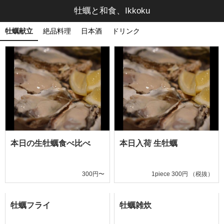
牡蠣と和食、Ikkoku
牡蠣献立
絶品料理
日本酒
ドリンク
本日の生牡蠣食べ比べ
本日入荷 生牡蠣
300円〜
1piece 300円 （税抜）
牡蠣フライ
牡蠣雑炊