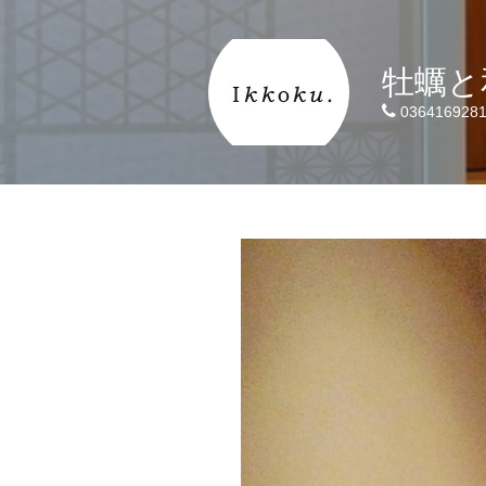
牡蠣と和
036416928