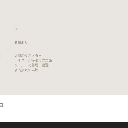
18
個室あり
策
店員のマスク着用
アルコール等消毒の実施
シールドの着用・設置
店内換気の実施
図