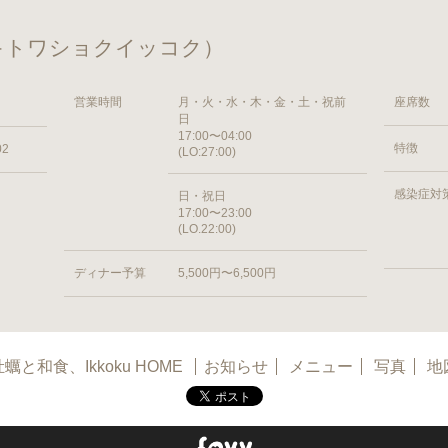
（カキトワショクイッコク）
営業時間
月・火・水・木・金・土・祝前
座席数
日
17:00〜04:00
特徴
2
(LO:27:00)
感染症対
日・祝日
17:00〜23:00
(LO.22:00)
ディナー予算
5,500円〜6,500円
牡蠣と和食、Ikkoku HOME
お知らせ
メニュー
写真
地